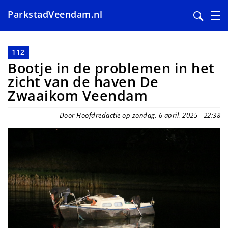
ParkstadVeendam.nl
Overslaan
en
112
naar
Bootje in de problemen in het
de
zicht van de haven De
inhoud
Zwaaikom Veendam
gaan
Door Hoofdredactie op zondag, 6 april, 2025 - 22:38