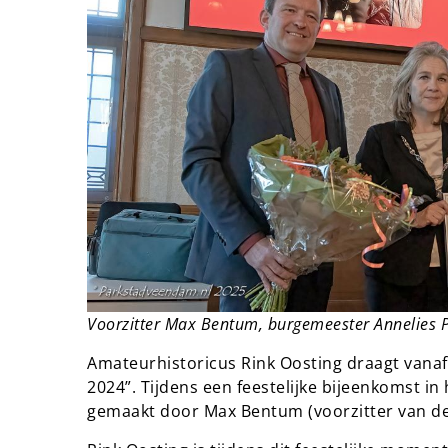
Voorzitter Max Bentum, burgemeester Annelies P
Amateurhistoricus Rink Oosting draagt vanaf
2024”. Tijdens een feestelijke bijeenkomst i
gemaakt door Max Bentum (voorzitter van de