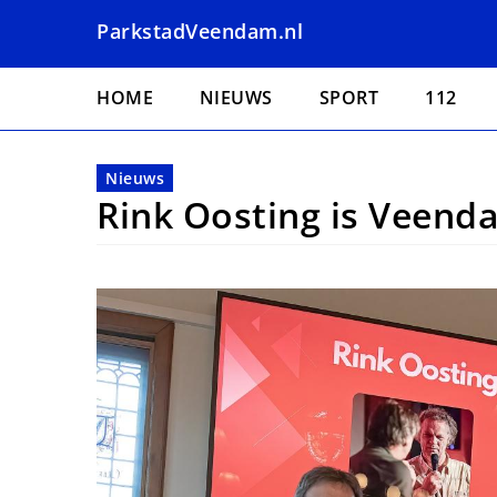
Overslaan
ParkstadVeendam.nl
en
naar
Hoofdnavigatie
de
HOME
NIEUWS
SPORT
112
inhoud
gaan
Nieuws
Rink Oosting is Veend