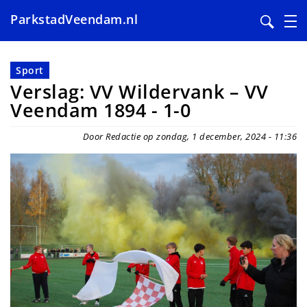
ParkstadVeendam.nl
Overslaan
en
Sport
naar
Verslag: VV Wildervank – VV
de
Veendam 1894 - 1-0
inhoud
gaan
Door Redactie op zondag, 1 december, 2024 - 11:36