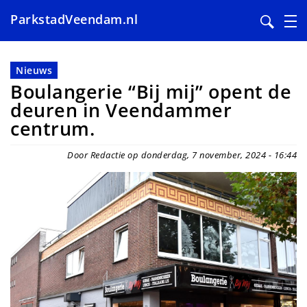
ParkstadVeendam.nl
Overslaan
en
Nieuws
naar
Boulangerie “Bij mij” opent de
de
deuren in Veendammer
inhoud
centrum.
gaan
Door Redactie op donderdag, 7 november, 2024 - 16:44