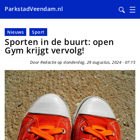
ParkstadVeendam.nl
Overslaan
en
Nieuws
Sport
naar
Sporten in de buurt: open
de
Gym krijgt vervolg!
inhoud
gaan
Door Redactie op donderdag, 29 augustus, 2024 - 07:15