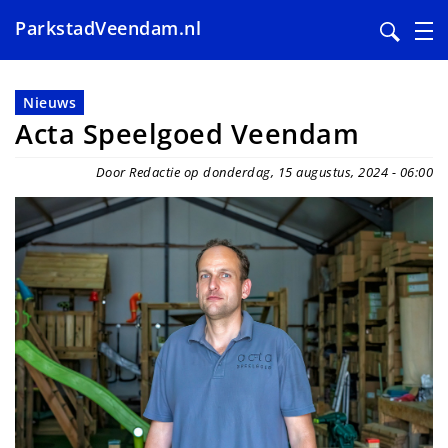
ParkstadVeendam.nl
Overslaan
en
Nieuws
naar
Acta Speelgoed Veendam
de
inhoud
Door Redactie op donderdag, 15 augustus, 2024 - 06:00
gaan