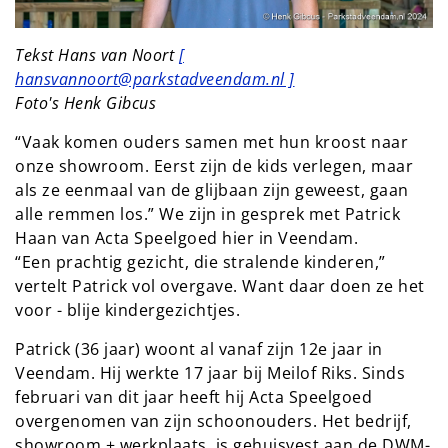
Tekst Hans van Noort
[
hansvannoort@parkstadveendam.nl ]
Foto's Henk Gibcus
“Vaak komen ouders samen met hun kroost naar
onze showroom. Eerst zijn de kids verlegen, maar
als ze eenmaal van de glijbaan zijn geweest, gaan
alle remmen los.” We zijn in gesprek met Patrick
Haan van Acta Speelgoed hier in Veendam.
“Een prachtig gezicht, die stralende kinderen,”
vertelt Patrick vol overgave. Want daar doen ze het
voor - blije kindergezichtjes.
Patrick (36 jaar) woont al vanaf zijn 12e jaar in
Veendam. Hij werkte 17 jaar bij Meilof Riks. Sinds
februari van dit jaar heeft hij Acta Speelgoed
overgenomen van zijn schoonouders. Het bedrijf,
showroom + werkplaats, is gehuisvest aan de DWM-