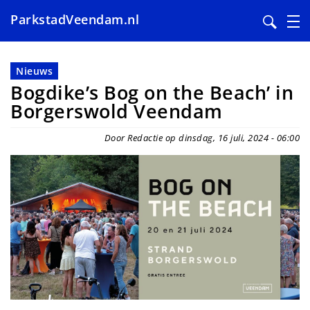
ParkstadVeendam.nl
Overslaan
en
Nieuws
naar
Bogdike’s Bog on the Beach’ in
de
Borgerswold Veendam
inhoud
gaan
Door Redactie op dinsdag, 16 juli, 2024 - 06:00