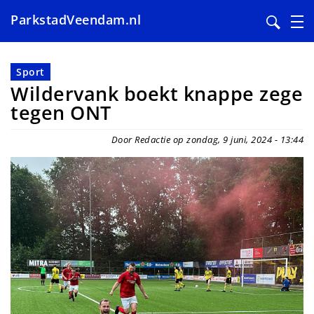
ParkstadVeendam.nl
Overslaan
en
Sport
naar
Wildervank boekt knappe zege
de
tegen ONT
inhoud
gaan
Door Redactie op zondag, 9 juni, 2024 - 13:44