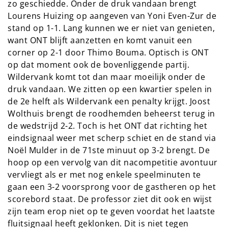
zo geschiedde. Onder de druk vandaan brengt
Lourens Huizing op aangeven van Yoni Even-Zur de
stand op 1-1. Lang kunnen we er niet van genieten,
want ONT blijft aanzetten en komt vanuit een
corner op 2-1 door Thimo Bouma. Optisch is ONT
op dat moment ook de bovenliggende partij.
Wildervank komt tot dan maar moeilijk onder de
druk vandaan. We zitten op een kwartier spelen in
de 2e helft als Wildervank een penalty krijgt. Joost
Wolthuis brengt de roodhemden beheerst terug in
de wedstrijd 2-2. Toch is het ONT dat richting het
eindsignaal weer met scherp schiet en de stand via
Noël Mulder in de 71ste minuut op 3-2 brengt. De
hoop op een vervolg van dit nacompetitie avontuur
vervliegt als er met nog enkele speelminuten te
gaan een 3-2 voorsprong voor de gastheren op het
scorebord staat. De professor ziet dit ook en wijst
zijn team erop niet op te geven voordat het laatste
fluitsignaal heeft geklonken. Dit is niet tegen