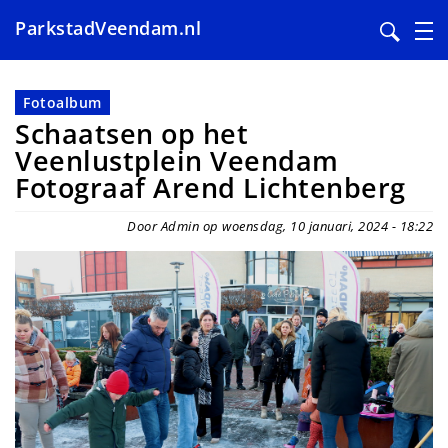
ParkstadVeendam.nl
Overslaan
en
Fotoalbum
naar
Schaatsen op het
de
Veenlustplein Veendam
inhoud
Fotograaf Arend Lichtenberg
gaan
Door Admin op woensdag, 10 januari, 2024 - 18:22