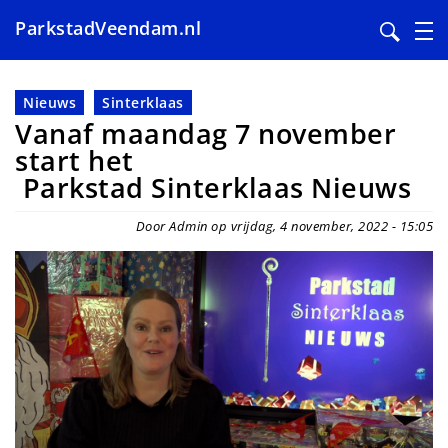
ParkstadVeendam.nl
Overslaan
en
Nieuws
Sinterklaas
naar
Vanaf maandag 7 november
de
start het
inhoud
Parkstad Sinterklaas Nieuws
gaan
Door Admin op vrijdag, 4 november, 2022 - 15:05