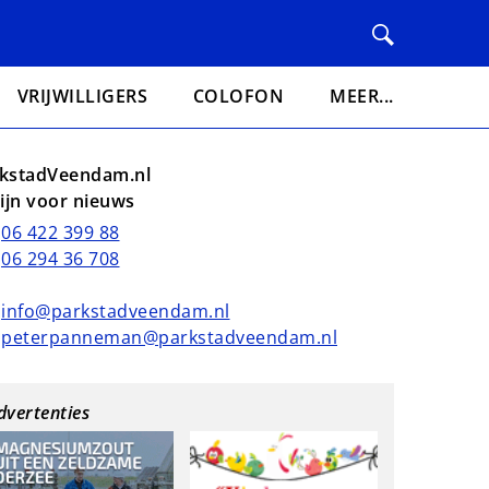
VRIJWILLIGERS
COLOFON
MEER...
kstadVeendam.nl
lijn voor nieuws
06 422 399 88
06 294 36 708
info@parkstadveendam.nl
peterpanneman@parkstadveendam.nl
dvertenties