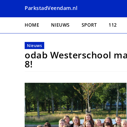
Overslaan
ParkstadVeendam.nl
en
naar
Hoofdnavigatie
de
HOME
NIEUWS
SPORT
112
inhoud
gaan
Nieuws
odab Westerschool ma
8!