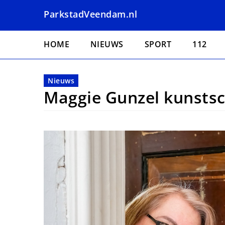
Overslaan
ParkstadVeendam.nl
en
naar
Hoofdnavigatie
de
HOME
NIEUWS
SPORT
112
inhoud
gaan
Nieuws
Maggie Gunzel kunstsc