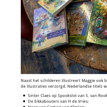
Naast het schilderen illustreert Maggie ook 
de illustraties verzorgd. Nederlandse titels w
Sinter Claes op Spookslot van S. van Rook
De Eikkabouters van H de Vries;
Nean van Gertjan van Klinken;