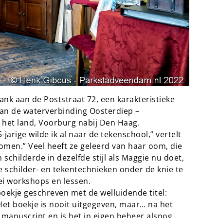
nk aan de Poststraat 72, een karakteristieke
aan de waterverbinding Oosterdiep –
 het land, Voorburg nabij Den Haag.
-jarige wilde ik al naar de tekenschool,” vertelt
komen.” Veel heeft ze geleerd van haar oom, die
childerde in dezelfde stijl als Maggie nu doet,
e schilder- en tekentechnieken onder de knie te
lei workshops en lessen.
boekje geschreven met de welluidende titel:
et boekje is nooit uitgegeven, maar… na het
manuscript en is het in eigen beheer alsnog