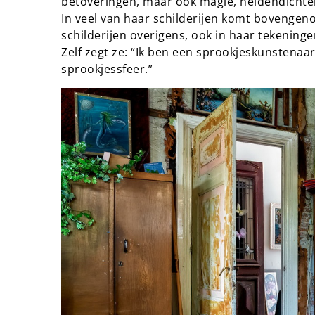
betoveringen, maar ook magie, heldendichte
In veel van haar schilderijen komt bovengeno
schilderijen overigens, ook in haar tekeninge
Zelf zegt ze: “Ik ben een sprookjeskunstenaa
sprookjessfeer.”