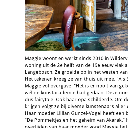
Maggie woont en werkt sinds 2010 in Wilderva
woning uit de 2e helft van de 19e eeuw vlak 
Langebosch. Ze groeide op in het westen van
Het tekenen kreeg ze van thuis uit mee. “Als 5
Maggie vol overgave. “Het is er nooit van ge
wél de kunstacademie had gedaan. Deze oom s
dus fairytale. Ook haar opa schilderde. Om d
krijgen volgt ze bij diverse kunstenaars aller
Haar moeder Lillian Gunzel-Vogel heeft een 
“De Pommeltjes en het geheim van Akarak.” H
overlijden van haar moeder vond Maggie het 