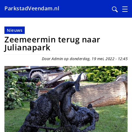
ParkstadVeendam.nl
Overslaan
en
Nieuws
naar
Zeemeermin terug naar
de
Julianapark
inhoud
gaan
Door Admin op donderdag, 19 mei, 2022 - 12:45