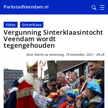
ParkstadVeendam.nl
Overslaan
en
Video
Sinterklaas
naar
Vergunning Sinterklaasintocht
de
Veendam wordt
inhoud
tegengehouden
gaan
Door Admin op woensdag, 10 november, 2021 - 09:28