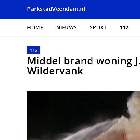
Overslaan
ParkstadVeendam.nl
en
naar
Hoofdnavigatie
de
HOME
NIEUWS
SPORT
112
inhoud
gaan
112
Middel brand woning 
Wildervank