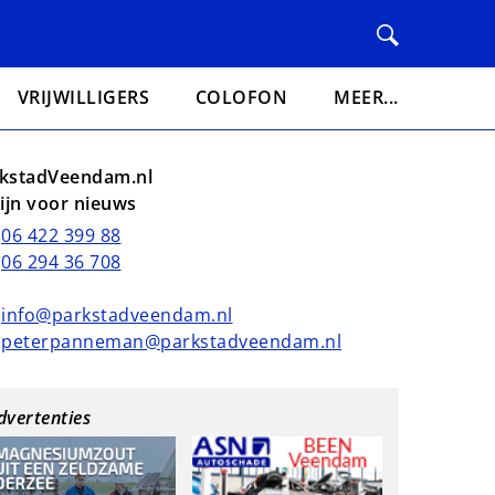
VRIJWILLIGERS
COLOFON
MEER...
kstadVeendam.nl
lijn voor nieuws
06 422 399 88
06 294 36 708
info@parkstadveendam.nl
peterpanneman@parkstadveendam.nl
dvertenties