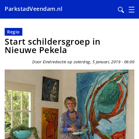
ParkstadVeendam.nl
Overslaan
en
Regio
naar
Start schildersgroep in
de
Nieuwe Pekela
inhoud
gaan
Door Eindredactie op zaterdag, 5 januari, 2019 - 06:00