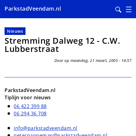
ParkstadVeendam.nl
Overslaan
en
Nieuws
naar
Stremming Dalweg 12 - C.W.
de
Lubberstraat
inhoud
gaan
Door op maandag, 21 maart, 2005 - 14:57
ParkstadVeendam.nl
Tiplijn voor nieuws
06 422 399 88
06 294 36 708
info@parkstadveendam.nl
peterpanneman@parkstadveendam.nl