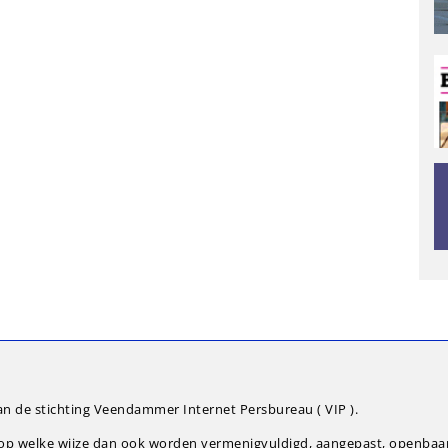
an de stichting Veendammer Internet Persbureau ( VIP ).
g op welke wijze dan ook worden vermenigvuldigd, aangepast, openba