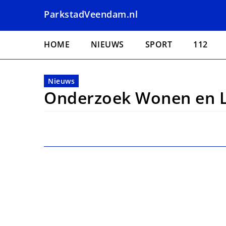
Overslaan
ParkstadVeendam.nl
en
naar
Hoofdnavigatie
de
HOME
NIEUWS
SPORT
112
inhoud
gaan
Nieuws
Onderzoek Wonen en L