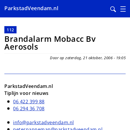
ParkstadVeendam.nl
Overslaan
en
112
naar
Brandalarm Mobacc Bv
de
Aerosols
inhoud
gaan
Door op zaterdag, 21 oktober, 2006 - 19:05
ParkstadVeendam.nl
Tiplijn voor nieuws
06 422 399 88
06 294 36 708
info@parkstadveendam.nl
peterpanneman@parkstadveendam.nl