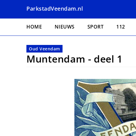
Overslaan
ParkstadVeendam.nl
en
naar
Hoofdnavigatie
de
HOME
NIEUWS
SPORT
112
inhoud
gaan
Oud Veendam
Muntendam - deel 1