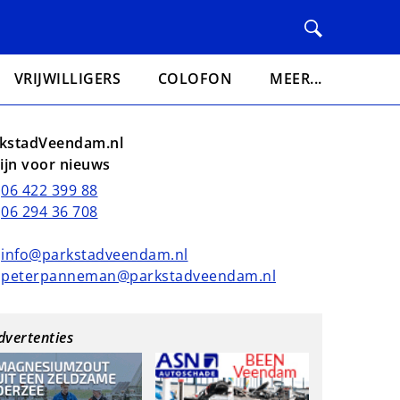
VRIJWILLIGERS
COLOFON
MEER...
kstadVeendam.nl
lijn voor nieuws
06 422 399 88
06 294 36 708
info@parkstadveendam.nl
peterpanneman@parkstadveendam.nl
dvertenties