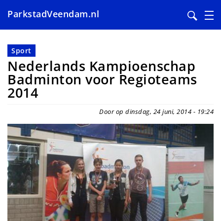
ParkstadVeendam.nl
Overslaan
en
Sport
naar
Nederlands Kampioenschap
de
Badminton voor Regioteams
inhoud
2014
gaan
Door op dinsdag, 24 juni, 2014 - 19:24