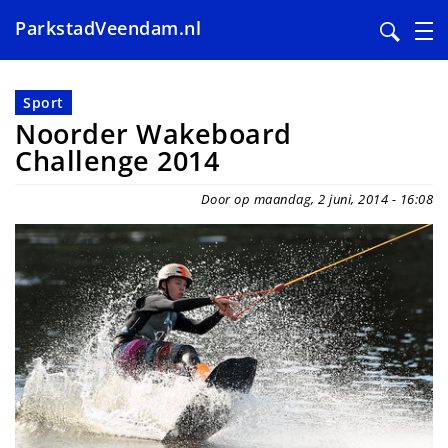
ParkstadVeendam.nl
Overslaan
en
Sport
naar
Noorder Wakeboard
de
Challenge 2014
inhoud
gaan
Door op maandag, 2 juni, 2014 - 16:08