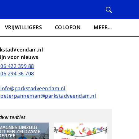
VRIJWILLIGERS
COLOFON
MEER...
kstadVeendam.nl
lijn voor nieuws
06 422 399 88
06 294 36 708
info@parkstadveendam.nl
peterpanneman@parkstadveendam.nl
dvertenties