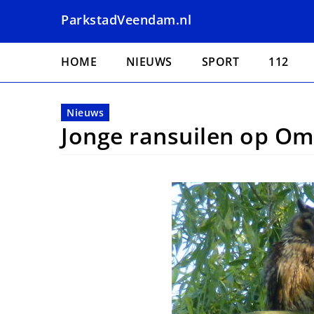
Overslaan
ParkstadVeendam.nl
en
naar
Hoofdnavigatie
de
HOME
NIEUWS
SPORT
112
inhoud
gaan
Nieuws
Jonge ransuilen op O