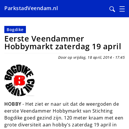
ParkstadVeendam.nl
Overslaan
en
Bogdike
naar
Eerste Veendammer
de
Hobbymarkt zaterdag 19 april
inhoud
gaan
Door op vrijdag, 18 april, 2014 - 17:45
HOBBY
- Het ziet er naar uit dat de weergoden de
eerste Veendammer Hobbymarkt van Stichting
Bogdike goed gezind zijn. 120 meter kraam met een
grote diversiteit aan hobby's zaterdag 19 april in