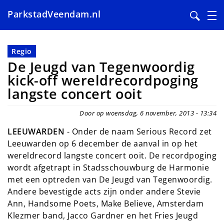
ParkstadVeendam.nl
Overslaan
en
Regio
naar
De Jeugd van Tegenwoordig
de
kick-off wereldrecordpoging
inhoud
langste concert ooit
gaan
Door op woensdag, 6 november, 2013 - 13:34
LEEUWARDEN
- Onder de naam Serious Record zet
Leeuwarden op 6 december de aanval in op het
wereldrecord langste concert ooit. De recordpoging
wordt afgetrapt in Stadsschouwburg de Harmonie
met een optreden van De Jeugd van Tegenwoordig.
Andere bevestigde acts zijn onder andere Stevie
Ann, Handsome Poets, Make Believe, Amsterdam
Klezmer band, Jacco Gardner en het Fries Jeugd