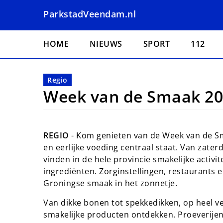
Overslaan
ParkstadVeendam.nl
en
naar
Hoofdnavigatie
de
HOME
NIEUWS
SPORT
112
inhoud
gaan
Regio
Week van de Smaak 2
REGIO
- Kom genieten van de Week van de Sm
en eerlijke voeding centraal staat. Van zat
vinden in de hele provincie smakelijke activi
ingrediënten. Zorginstellingen, restaurants
Groningse smaak in het zonnetje.
Van dikke bonen tot spekkedikken, op heel v
smakelijke producten ontdekken. Proeverije