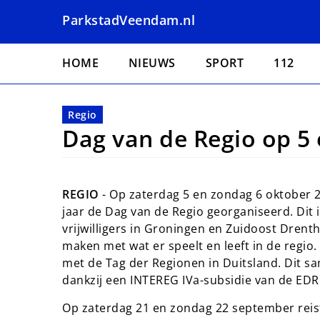
Overslaan
ParkstadVeendam.nl
en
naar
Hoofdnavigatie
de
HOME
NIEUWS
SPORT
112
inhoud
gaan
Regio
Dag van de Regio op 5 
REGIO
- Op zaterdag 5 en zondag 6 oktober 
jaar de Dag van de Regio georganiseerd. Di
vrijwilligers in Groningen en Zuidoost Drent
maken met wat er speelt en leeft in de regio.
met de Tag der Regionen in Duitsland. Dit s
dankzij een INTEREG IVa-subsidie van de EDR
Op zaterdag 21 en zondag 22 september reist