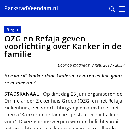
ParkstadVeendam.nl
Overslaan
en
Regio
naar
OZG en Refaja geven
de
voorlichting over Kanker in de
inhoud
familie
gaan
Door op maandag, 3 juni, 2013 - 20:34
Hoe wordt kanker door kinderen ervaren en hoe gaan
ze er mee om?
STADSKANAAL -
Op dinsdag 25 juni organiseren de
Ommelander Ziekenhuis Groep (OZG) en het Refaja
ziekenhuis, een voorlichtingsbijeenkomst met het
thema ‘Kanker in de familie - je staat er niet alleen
voor'. Diverse onderwerpen worden belicht vanuit
het gezichtspunt van kinderen van verschillende