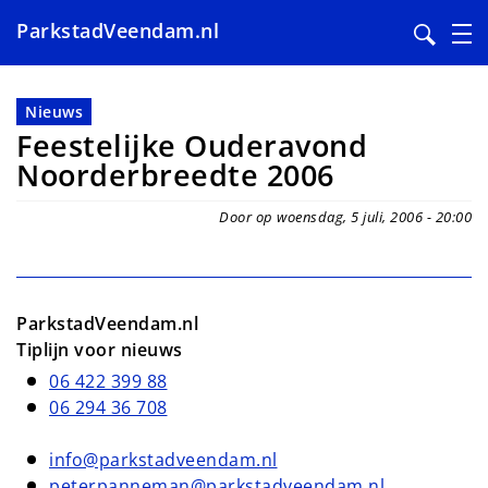
ParkstadVeendam.nl
Overslaan
en
Nieuws
naar
Feestelijke Ouderavond
de
Noorderbreedte 2006
inhoud
gaan
Door op woensdag, 5 juli, 2006 - 20:00
ParkstadVeendam.nl
Tiplijn voor nieuws
06 422 399 88
06 294 36 708
info@parkstadveendam.nl
peterpanneman@parkstadveendam.nl