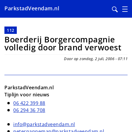
ParkstadVeendam.nl
Overslaan
en
112
naar
Boerderij Borgercompagnie
de
volledig door brand verwoest
inhoud
gaan
Door op zondag, 2 juli, 2006 - 07:11
ParkstadVeendam.nl
Tiplijn voor nieuws
06 422 399 88
06 294 36 708
info@parkstadveendam.nl
peterpanneman@parkstadveendam.nl