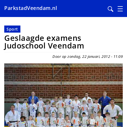
ParkstadVeendam.nl
Overslaan
en
Sport
naar
Geslaagde examens
de
Judoschool Veendam
inhoud
gaan
Door op zondag, 22 januari, 2012 - 11:09