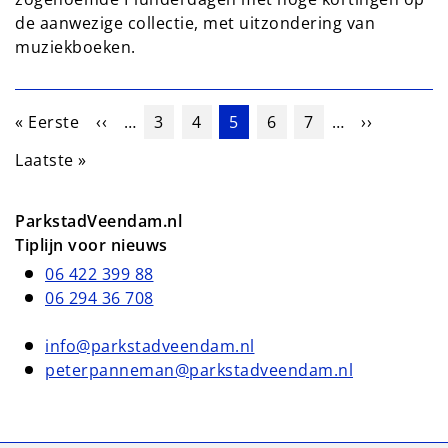
de aanwezige collectie, met uitzondering van
muziekboeken.
Paginering
Eerste pagina
Vorige pagina
Pagina
Pagina
Huidige pagina
Pagina
Pagina
Volgende 
« Eerste
‹‹
…
3
4
5
6
7
…
››
Laatste pagina
Laatste »
ParkstadVeendam.nl
Tiplijn voor nieuws
06 422 399 88
06 294 36 708
info@parkstadveendam.nl
peterpanneman@parkstadveendam.nl