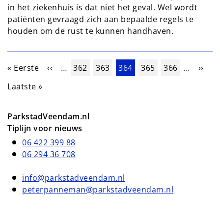
in het ziekenhuis is dat niet het geval. Wel wordt
patiënten gevraagd zich aan bepaalde regels te
houden om de rust te kunnen handhaven.
Paginering
Eerste pagina
Vorige pagina
Pagina
Pagina
Huidige pagina
Pagina
Pagina
Volge
« Eerste
‹‹
…
362
363
364
365
366
…
››
Laatste pagina
Laatste »
ParkstadVeendam.nl
Tiplijn voor nieuws
06 422 399 88
06 294 36 708
info@parkstadveendam.nl
peterpanneman@parkstadveendam.nl