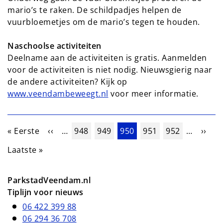
mario’s te raken. De schildpadjes helpen de
vuurbloemetjes om de mario’s tegen te houden.
Naschoolse activiteiten
Deelname aan de activiteiten is gratis. Aanmelden
voor de activiteiten is niet nodig. Nieuwsgierig naar
de andere activiteiten? Kijk op
www.veendambeweegt.nl
voor meer informatie.
Paginering
Eerste pagina
Vorige pagina
Pagina
Pagina
Huidige pagina
Pagina
Pagina
Volge
« Eerste
‹‹
…
948
949
950
951
952
…
››
Laatste pagina
Laatste »
ParkstadVeendam.nl
Tiplijn voor nieuws
06 422 399 88
06 294 36 708