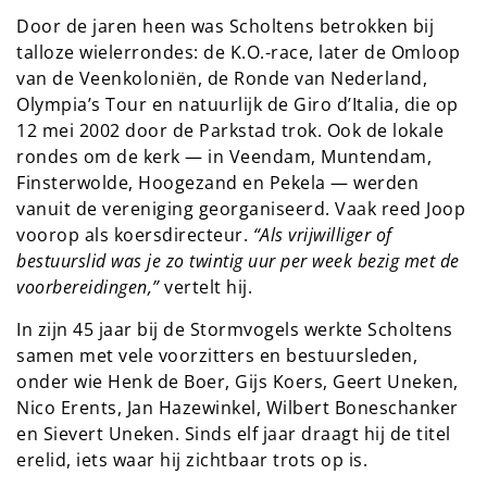
Door de jaren heen was Scholtens betrokken bij
talloze wielerrondes: de K.O.-race, later de Omloop
van de Veenkoloniën, de Ronde van Nederland,
Olympia’s Tour en natuurlijk de Giro d’Italia, die op
12 mei 2002 door de Parkstad trok. Ook de lokale
rondes om de kerk — in Veendam, Muntendam,
Finsterwolde, Hoogezand en Pekela — werden
vanuit de vereniging georganiseerd. Vaak reed Joop
voorop als koersdirecteur.
“Als vrijwilliger of
bestuurslid was je zo twintig uur per week bezig met de
voorbereidingen,”
vertelt hij.
In zijn 45 jaar bij de Stormvogels werkte Scholtens
samen met vele voorzitters en bestuursleden,
onder wie Henk de Boer, Gijs Koers, Geert Uneken,
Nico Erents, Jan Hazewinkel, Wilbert Boneschanker
en Sievert Uneken. Sinds elf jaar draagt hij de titel
erelid, iets waar hij zichtbaar trots op is.