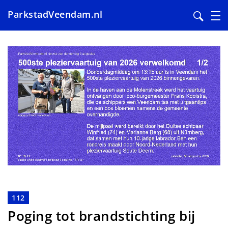
ParkstadVeendam.nl
Overslaan
en
naar
de
inhoud
gaan
112
Poging tot brandstichting bij