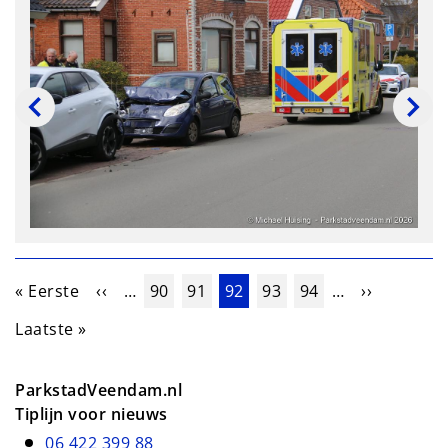
Paginering
Eerste pagina
Vorige pagina
Pagina
Pagina
Huidige pagina
Pagina
Pagina
Volgende 
« Eerste
‹‹
…
90
91
92
93
94
…
››
Laatste pagina
Laatste »
ParkstadVeendam.nl
Tiplijn voor nieuws
06 422 399 88