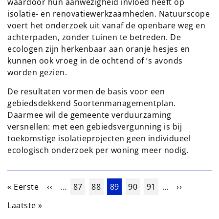
waardoor hun aanwezigheid invloed heeft op
isolatie- en renovatiewerkzaamheden. Natuurscope
voert het onderzoek uit vanaf de openbare weg en
achterpaden, zonder tuinen te betreden. De
ecologen zijn herkenbaar aan oranje hesjes en
kunnen ook vroeg in de ochtend of ’s avonds
worden gezien.
De resultaten vormen de basis voor een
gebiedsdekkend Soortenmanagementplan.
Daarmee wil de gemeente verduurzaming
versnellen: met een gebiedsvergunning is bij
toekomstige isolatieprojecten geen individueel
ecologisch onderzoek per woning meer nodig.
Paginering
Eerste pagina
Vorige pagina
Pagina
Pagina
Huidige pagina
Pagina
Pagina
Volgende 
« Eerste
‹‹
…
87
88
89
90
91
…
››
Laatste pagina
Laatste »