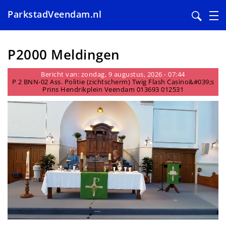
ParkstadVeendam.nl
Overslaan
en
P2000 Meldingen
naar
de
Bericht van: zondag, 9 augustus, 2026 - 07:44
P 2 BNN-02 Ass. Politie (zichtscherm) Twig Flash Casino&#039;s
inhoud
Prins Hendrikplein Veendam 013693 012531
gaan