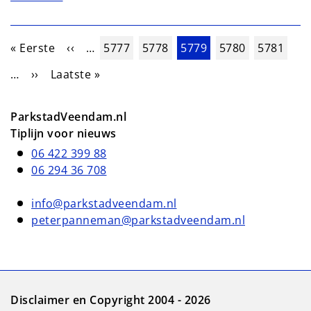
Paginering
Eerste pagina
Vorige pagina
Pagina
Pagina
Huidige pagina
Pagina
Pagina
« Eerste
‹‹
…
5777
5778
5779
5780
5781
Volgende pagina
Laatste pagina
…
››
Laatste »
ParkstadVeendam.nl
Tiplijn voor nieuws
06 422 399 88
06 294 36 708
info@parkstadveendam.nl
peterpanneman@parkstadveendam.nl
Disclaimer en Copyright 2004 - 2026