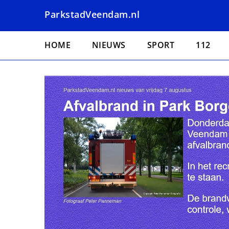
Overslaan
ParkstadVeendam.nl
en
naar
Hoofdnavigatie
de
HOME
NIEUWS
SPORT
112
inhoud
gaan