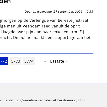
eden
Door op woensdag, 27 september, 2006 - 12:38
dagmorgen op de Verlengde van Beresteijnstraat
ige man uit Veendam reed vanuit de oprit
 klaagde over pijn aan haar enkel en arm. Zij
racht. De politie maakt een rapportage van het
uidige pagina
Pagina
Pagina
Volgende pagina
Laatste pagina
5772
5773
5774
…
››
Laatste »
an de stichting Veendammer Internet Persbureau ( VIP ).