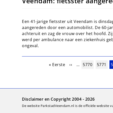
Veendam: fietsster aanger
Een 41-jarige fietsster uit Veendam is dins
aangereden door een automobilist. De 60-jar
achteruit en zag de vrouw over het hoofd. Zij
werd per ambulance naar een ziekenhuis geb
ongeval.
Paginering
Eerste pagina
Vorige pagina
Pagina
Pagina
H
« Eerste
‹‹
…
5770
5771
Disclaimer en Copyright 2004 - 2026
De website ParkstadVeendam.nl is de officiële website v