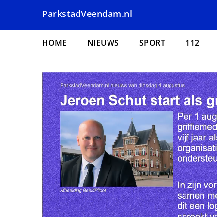
Overslaan
ParkstadVeendam.nl
en
naar
Hoofdnavigatie
de
HOME
NIEUWS
SPORT
112
inhoud
gaan