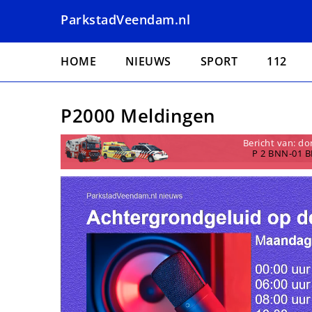
Overslaan
ParkstadVeendam.nl
en
naar
Hoofdnavigatie
de
HOME
NIEUWS
SPORT
112
inhoud
gaan
P2000 Meldingen
Bericht van: do
P 2 BNN-01 B