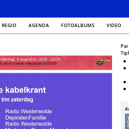
REGIO
AGENDA
FOTOALBUMS
VIDEO
Par
Tip
nderdag, 6 augustus, 2026 - 20:35
R afval Toene Veendam 010133
A