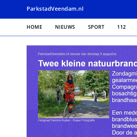
Overslaan
ParkstadVeendam.nl
en
naar
Hoofdnavigatie
de
HOME
NIEUWS
SPORT
112
inhoud
gaan