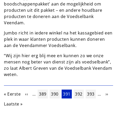
boodschappenpakket’ aan de mogelijkheid om
producten uit dit pakket – en andere houdbare
producten te doneren aan de Voedselbank
Veendam.
Jumbo richt in iedere winkel na het kassagebied een
plek in waar klanten producten kunnen doneren
aan de Veendammer Voedselbank.
“Wij zijn hier erg blij mee en kunnen zo we onze
mensen nog beter van dienst zijn als voedselbank”,
zo laat Albert Greven van de Voedselbank Veendam
weten.
Paginering
Eerste pagina
Vorige pagina
Pagina
Pagina
Huidige pagina
Pagina
Pagina
Volge
« Eerste
‹‹
…
389
390
391
392
393
…
››
Laatste pagina
Laatste »