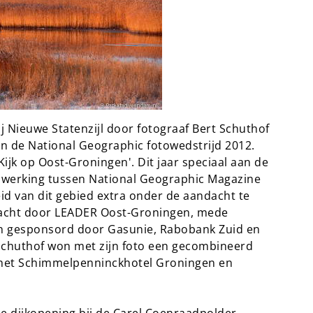
ij Nieuwe Statenzijl door fotograaf Bert Schuthof
n de National Geographic fotowedstrijd 2012.
‘Kijk op Oost-Groningen'. Dit jaar speciaal aan de
werking tussen National Geographic Magazine
d van dit gebied extra onder de aandacht te
racht door LEADER Oost-Groningen, mede
en gesponsord door Gasunie, Rabobank Zuid en
Schuthof won met zijn foto een gecombineerd
n het Schimmelpenninckhotel Groningen en
 dijkopening bij de Carel Coenraadpolder,