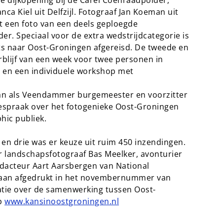
a Kiel uit Delfzijl. Fotograaf Jan Koeman uit
t een foto van een deels geploegde
er. Speciaal voor de extra wedstrijdcategorie is
ets naar Oost-Groningen afgereisd. De tweede en
erblijf van een week voor twee personen in
a en een individuele workshop met
rman als Veendammer burgemeester en voorzitter
espraak over het fotogenieke Oost-Groningen
hic publiek.
n drie was er keuze uit ruim 450 inzendingen.
r landschapsfotograaf Bas Meelker, avonturier
edacteur Aart Aarsbergen van National
taan afgedrukt in het novembernummer van
tie over de samenwerking tussen Oost-
op
www.kansinoostgroningen.nl