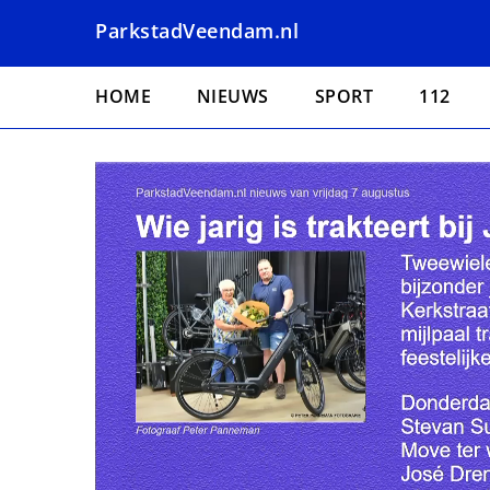
Overslaan
ParkstadVeendam.nl
en
naar
Hoofdnavigatie
de
HOME
NIEUWS
SPORT
112
inhoud
gaan