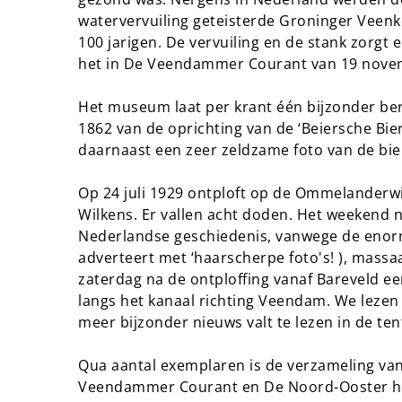
watervervuiling geteisterde Groninger Veenko
100 jarigen. De vervuiling en de stank zorgt 
het in De Veendammer Courant van 19 nove
Het museum laat per krant één bijzonder ber
1862 van de oprichting van de ‘Beiersche Bie
daarnaast een zeer zeldzame foto van de bie
Op 24 juli 1929 ontploft op de Ommelanderwij
Wilkens. Er vallen acht doden. Het weekend 
Nederlandse geschiedenis, vanwege de enor
adverteert met ‘haarscherpe foto's! ), mass
zaterdag na de ontploffing vanaf Bareveld een
langs het kanaal richting Veendam. We lezen 
meer bijzonder nieuws valt te lezen in de tent
Qua aantal exemplaren is de verzameling v
Veendammer Courant en De Noord-Ooster het