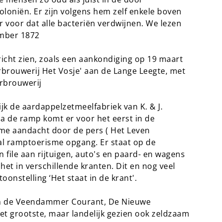
loniën. Er zijn volgens hem zelf enkele boven
er voor dat alle bacteriën verdwijnen. We lezen
mber 1872
icht zien, zoals een aankondiging op 19 maart
rbrouwerij Het Vosje' aan de Lange Leegte, met
rbrouwerij
k de aardappelzetmeelfabriek van K. & J.
na de ramp komt er voor het eerst in de
me aandacht door de pers ( Het Leven
aal ramptoerisme opgang. Er staat op de
 file aan rijtuigen, auto's en paard- en wagens
het in verschillende kranten. Dit en nog veel
oonstelling ‘Het staat in de krant'.
an de Veendammer Courant, De Nieuwe
 grootste, maar landelijk gezien ook zeldzaam