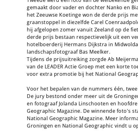
gemaakt door vader en dochter Nanko en Bianc
het Zeeuwse Koetinge won de derde prijs me
graanstoppel in diezelfde Carel Coenraadpold
hij afgelopen zomer vanuit Zeeland op de fi
derde prijs bestaan respectievelijk uit een v
hotelboerderij Hermans Dijkstra in Midwold
landschapsfotograaf Bas Meelker.
Tijdens de prijsuitreiking zorgde Ab Meije
van de LEADER Actie Groep met een korte to
voor extra promotie bij het National Geograp
Voor het bepalen van de nummers één, twee e
De jury bestond onder meer uit de Groninge
en fotograaf Jolanda Linschooten en hoofdr
Geographic Magazine. De winnende foto's s
National Geographic Magazine. Meer informa
Groningen en National Geographic vindt u 