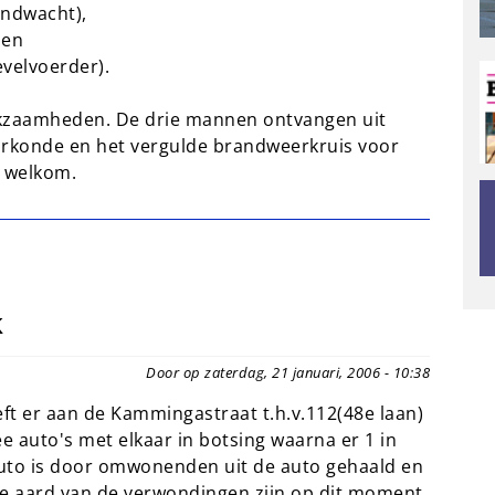
andwacht),
 en
evelvoerder).
rkzaamheden. De drie mannen ontvangen uit
konde en het vergulde brandweerkruis voor
e welkom.
k
Door op zaterdag, 21 januari, 2006 - 10:38
eft er aan de Kammingastraat t.h.v.112(48e laan)
auto's met elkaar in botsing waarna er 1 in
auto is door omwonenden uit de auto gehaald en
De aard van de verwondingen zijn op dit moment