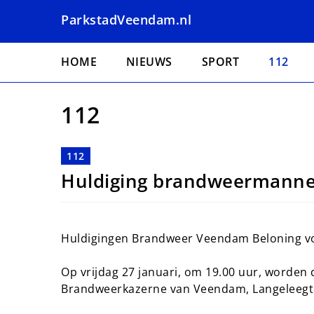
Overslaan
ParkstadVeendam.nl
en
naar
Hoofdnavigatie
de
HOME
NIEUWS
SPORT
112
inhoud
gaan
112
112
Huldiging brandweermann
Huldigingen Brandweer Veendam Beloning voo
Op vrijdag 27 januari, om 19.00 uur, worden
Brandweerkazerne van Veendam, Langeleegt