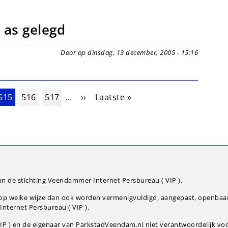
 as gelegd
Door op dinsdag, 13 december, 2005 - 15:16
a
Huidige pagina
Pagina
Pagina
Volgende pagina
Laatste pagina
515
516
517
…
››
Laatste »
an de stichting Veendammer Internet Persbureau ( VIP ).
g op welke wijze dan ook worden vermenigvuldigd, aangepast, openba
nternet Persbureau ( VIP ).
P ) en de eigenaar van ParkstadVeendam.nl niet verantwoordelijk voor 