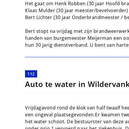
Het gaat om Henk Robben (30 jaar Hoofd br
Klaas Mulder (30 jaar meester/bevelvoerder)
Bert Lichter (30 jaar Onderbrandmeester / b
Bert stopt na vrijdag met zijn brandweerwe
handen van burgemeester Meijerman een oor
hun 30 jarig dienstverband. U bent van hart
112
Auto te water in Wildervan
Vrijdagavond rond de klok van half twaalf he
een ongeval plaatsegevonden.Er kwamen twee 
het water schoot. De bestuurster van deze 
onder prio 1 vervoerd naar het ziekenhuis. 