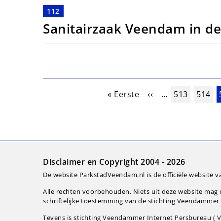
112
Sanitairzaak Veendam in de
Paginering
Eerste pagina
Vorige pagina
Pagina
Pagin
« Eerste
‹‹
…
513
514
Disclaimer en Copyright 2004 - 2026
De website ParkstadVeendam.nl is de officiële website v
Alle rechten voorbehouden. Niets uit deze website ma
schriftelijke toestemming van de stichting Veendammer I
Tevens is stichting Veendammer Internet Persbureau ( VI