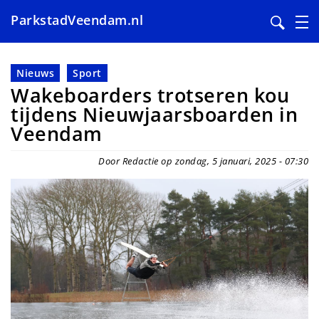
ParkstadVeendam.nl
Overslaan
en
Nieuws
Sport
naar
Wakeboarders trotseren kou
de
tijdens Nieuwjaarsboarden in
inhoud
Veendam
gaan
Door Redactie op zondag, 5 januari, 2025 - 07:30