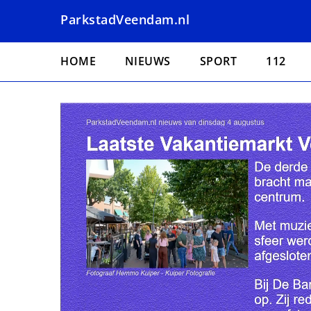
Overslaan
ParkstadVeendam.nl
en
naar
Hoofdnavigatie
de
HOME
NIEUWS
SPORT
112
inhoud
gaan