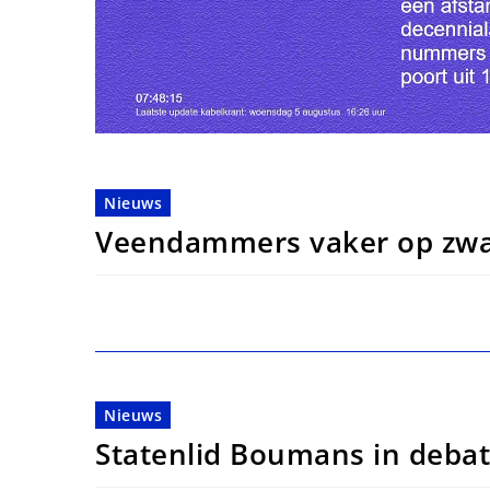
Nieuws
Veendammers vaker op zwa
Nieuws
Statenlid Boumans in deba