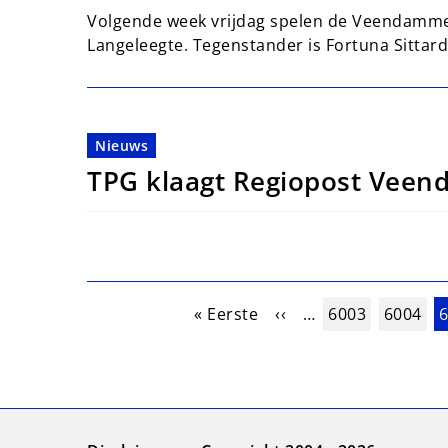
Volgende week vrijdag spelen de Veendammers
Langeleegte. Tegenstander is Fortuna Sittard
Nieuws
TPG klaagt Regiopost Vee
Paginering
Eerste pagina
Vorige pagina
Pagina
Pagina
H
« Eerste
‹‹
…
6003
6004