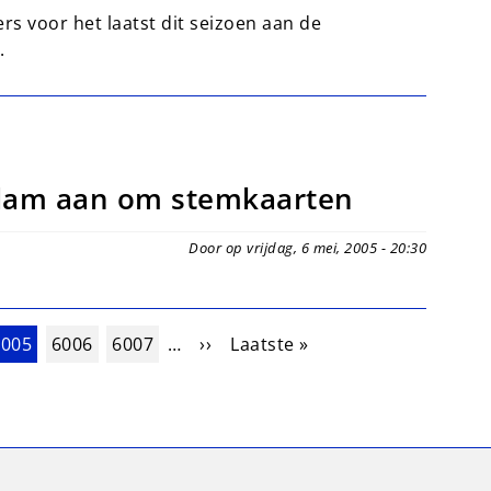
 voor het laatst dit seizoen aan de
.
ndam aan om stemkaarten
Door op vrijdag, 6 mei, 2005 - 20:30
uidige pagina
Pagina
Pagina
Volgende pagina
Laatste pagina
6005
6006
6007
…
››
Laatste »