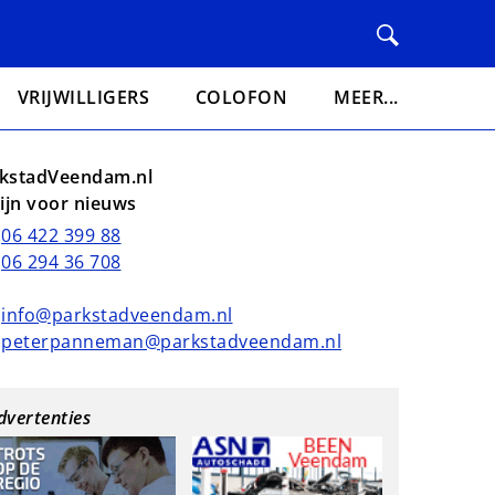
VRIJWILLIGERS
COLOFON
MEER...
kstadVeendam.nl
lijn voor nieuws
06 422 399 88
06 294 36 708
info@parkstadveendam.nl
peterpanneman@parkstadveendam.nl
dvertenties