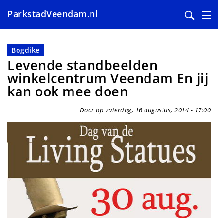
ParkstadVeendam.nl
Overslaan
en
Bogdike
naar
Levende standbeelden
de
winkelcentrum Veendam En jij
inhoud
kan ook mee doen
gaan
Door op zaterdag, 16 augustus, 2014 - 17:00