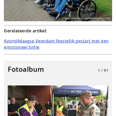
Gerelateerde artikel:
Avond4daagse Veendam feestelijk gestart met een
emotioneel tintje
Fotoalbum
1
/ 91