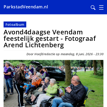
ParkstadVeendam.nl
Overslaan
en
Fotoalbum
naar
Avond4daagse Veendam
de
feestelijk gestart - Fotograaf
inhoud
Arend Lichtenberg
gaan
Door Hoofdredactie op maandag, 8 juni, 2026 - 23:30