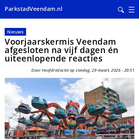
ParkstadVeendam.nl
Overslaan
en
Nieuws
naar
Voorjaarskermis Veendam
de
afgesloten na vijf dagen én
inhoud
uiteenlopende reacties
gaan
Door Hoofdredactie op zondag, 29 maart, 2026 - 20:51