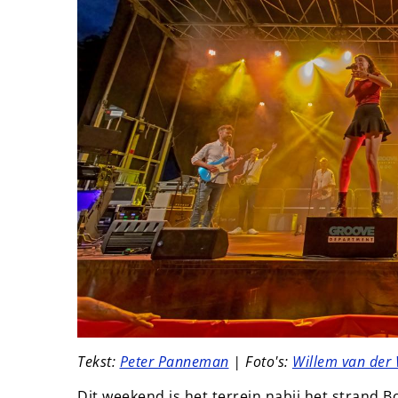
Tekst:
Peter Panneman
| Foto's:
Willem van der 
Dit weekend is het terrein nabij het strand 