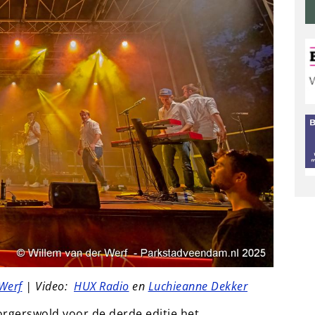
Werf
| Video:
HUX Radio
en
Luchieanne Dekker
Borgerswold voor de derde editie het