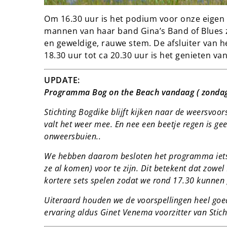
Om 16.30 uur is het podium voor onze eigen
mannen van haar band Gina’s Band of Blues za
en geweldige, rauwe stem. De afsluiter van he
18.30 uur tot ca 20.30 uur is het genieten v
UPDATE:
Programma Bog on the Beach vandaag ( zondag 
Stichting Bogdike blijft kijken naar de weersvoor
valt het weer mee. En nee een beetje regen is ge
onweersbuien..
We hebben daarom besloten het programma iets in
ze al komen) voor te zijn. Dit betekent dat zowe
kortere sets spelen zodat we rond 17.30 kunnen
Uiteraard houden we de voorspellingen heel goed
ervaring aldus Ginet Venema voorzitter van Stich