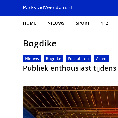
Overslaan
ParkstadVeendam.nl
en
naar
Hoofdnavigatie
de
HOME
NIEUWS
SPORT
112
inhoud
gaan
Bogdike
Nieuws
Bogdike
Fotoalbum
Video
Publiek enthousiast tijdens